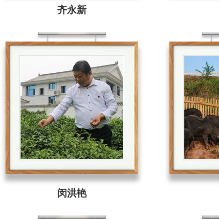
齐永新
闵洪艳