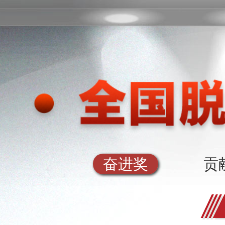
奋进奖
贡