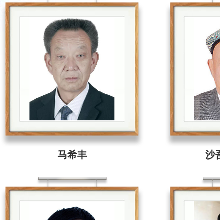
马希丰
沙