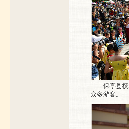
保亭县槟榔
众多游客。