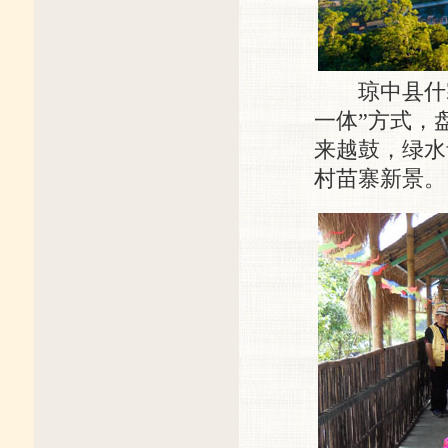
琼中县什寒村
一体”方式，
来越鼓，绿水
村苗寨新景。