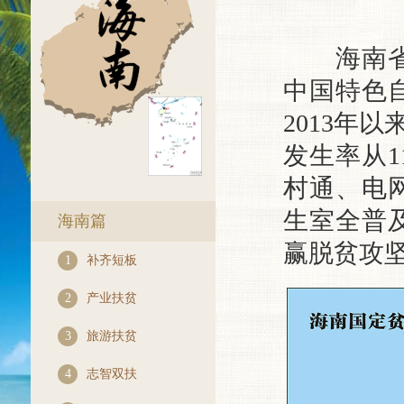
海南省将
中国特色
2013年
发生率从1
村通、电
生室全普
海南篇
赢脱贫攻
1
补齐短板
2
产业扶贫
3
旅游扶贫
4
志智双扶