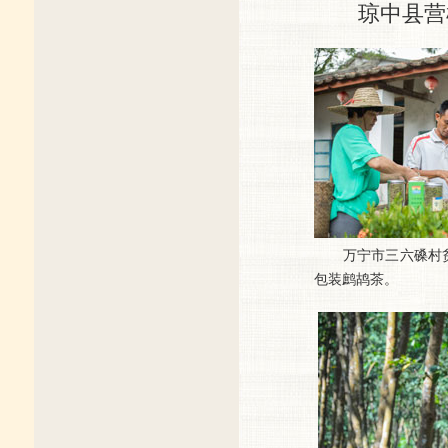
琼中县营根
万宁市三六磉村贫
包装鹧鸪茶。