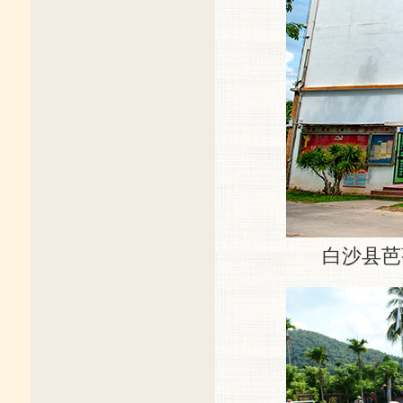
白沙县芭蕉