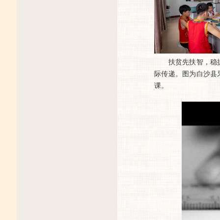
扶贫先扶智，稳抓
际传递。图为白沙县
课。