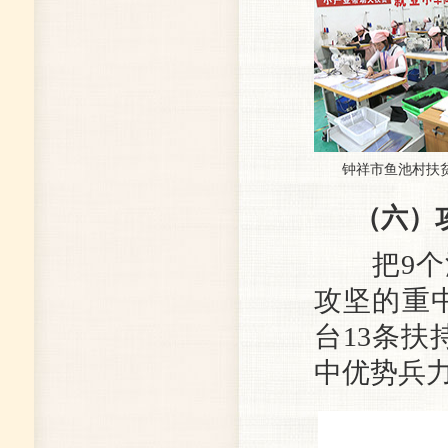
钟祥市鱼池村扶贫
（六）
把9个深
攻坚的重中
台13条扶
中优势兵