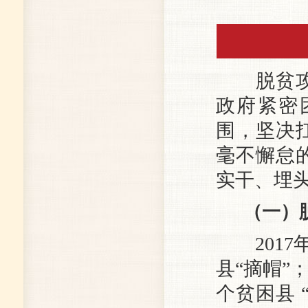
脱贫攻坚
政府紧密
围，坚决
毫不懈怠
实干、埋
（一）
2017
县“摘帽”；
个贫困县 