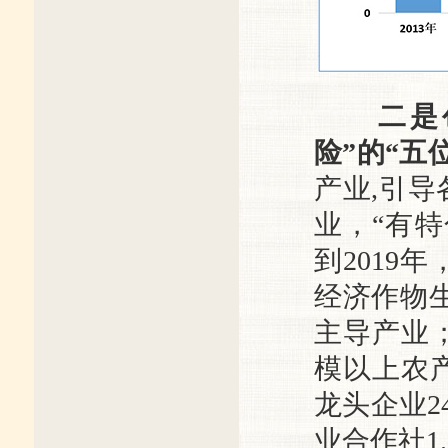
二是
险”的“五
产业,引
业，“有
到2019
经济作物生
主导产业
模以上农产
龙头企业2
业合作社1.