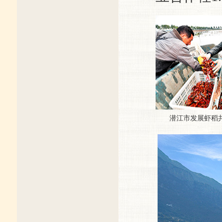
潜江市发展虾稻共