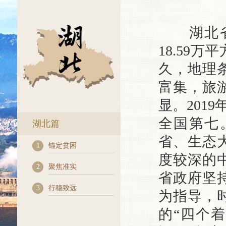
湖北省
18.59
久，地理
富集，旅
显。2019
全国第七
湖北篇
省、生态
1
锚定贫困
度较深的
2
聚焦准实
省政府坚
3
行稳致远
为指导，
的“四个着