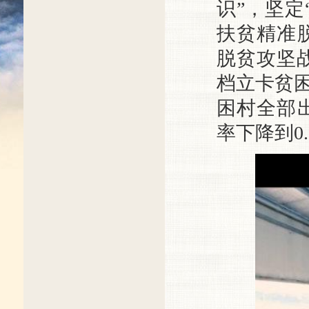
识”，坚定
扶贫精准
脱贫攻坚战
档立卡贫困
困村全部出
率下降到0.