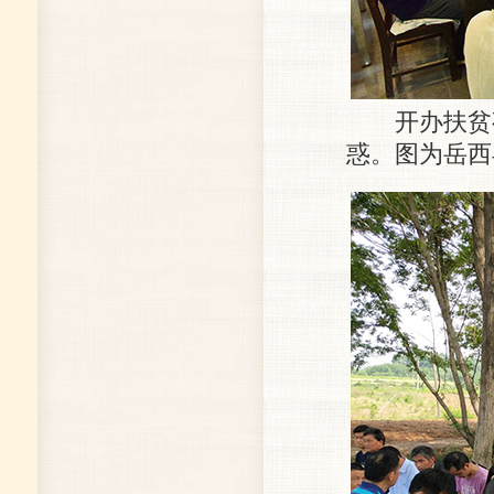
开办扶贫夜
惑。图为岳西