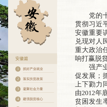
党的十八
贯彻习近
安徽重要
兑现对人
重大政治
响打赢脱
安徽篇
强产业、
1
抓好产业就业
促发展；
2
落实扶贫政策
上下勠力
3
凝聚社会力量
由2012年
4
建强脱贫核心
贫困发生率由