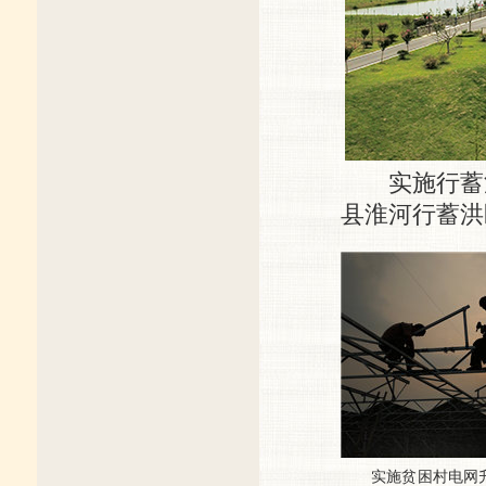
实施行蓄洪
县淮河行蓄洪
实施贫困村电网升