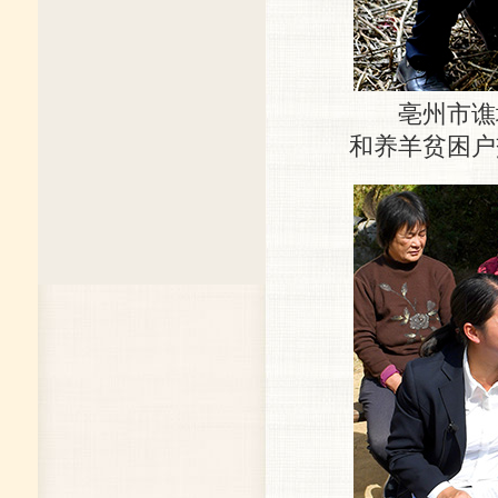
亳州市谯城
和养羊贫困户