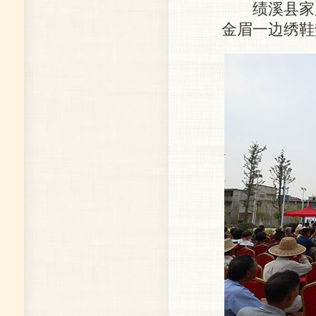
绩溪县家风
金眉一边绣鞋