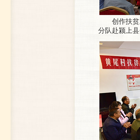
创作扶贫主
分队赴颍上县