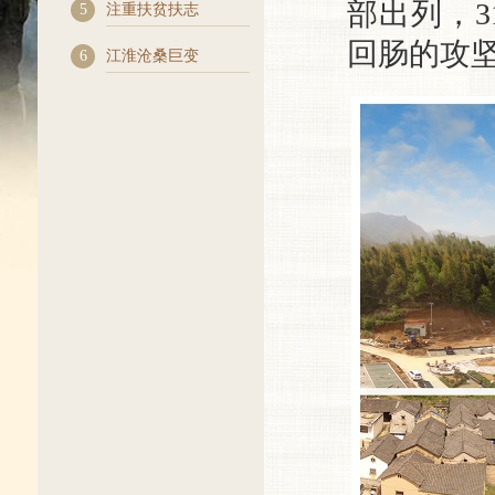
部出列，
5
注重扶贫扶志
回肠的攻
6
江淮沧桑巨变