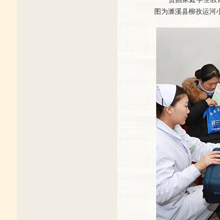
图为濉溪县柳孜运河